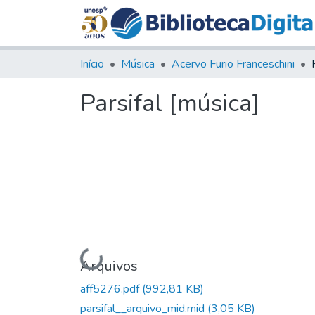
Início
Música
Acervo Furio Franceschini
Parsifal [música]
Carregando...
Arquivos
aff5276.pdf
(992,81 KB)
parsifal__arquivo_mid.mid
(3,05 KB)