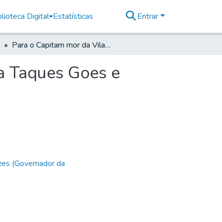
lioteca Digital
Estatísticas
Entrar
Para o Capitam mor da Vila de Itú, Vicente da Costa Taques Goes e Araujo- Do Secretário
ta Taques Goes e
zes (Governador da