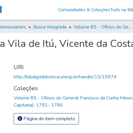
Comunidades & Coleções
Tudo na Bib
nteressantes
Busca Integrada
Volume 85 - Ofícios do General Francisco da Cunha Menezes (Governador da Capitania): 1782- 1786
 Vila de Itú, Vicente da Cos
URI
http://bibdig.biblioteca.unesp.br/handle/10/19974
Coleções
Volume 85 - Ofícios do General Francisco da Cunha Mene
Capitania): 1782- 1786
Página do item completo