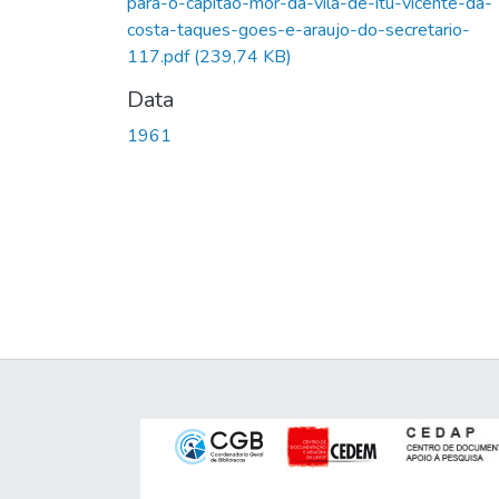
para-o-capitao-mor-da-vila-de-itu-vicente-da-
costa-taques-goes-e-araujo-do-secretario-
117.pdf
(239,74 KB)
Data
1961