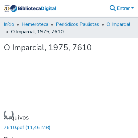
Entrar
Comunidades
&
Início
Hemeroteca
Periódicos Paulistas
O Imparcial
Coleções
O Imparcial, 1975, 7610
Tudo na
Biblioteca
O Imparcial, 1975, 7610
Digital
Estatísticas
Carregando...
Arquivos
7610.pdf
(11,46 MB)