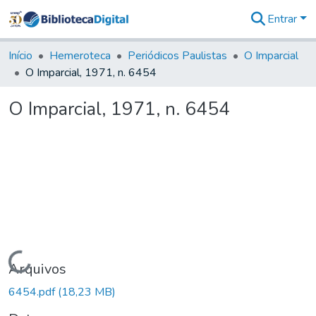
Entrar
Comunidades
&
Início
Hemeroteca
Periódicos Paulistas
O Imparcial
Coleções
O Imparcial, 1971, n. 6454
Tudo na
Biblioteca
O Imparcial, 1971, n. 6454
Digital
Estatísticas
Carregando...
Arquivos
6454.pdf
(18,23 MB)