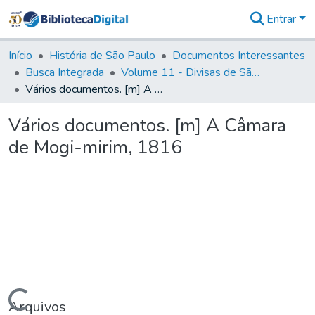
Entrar
Comunidades
&
Início
História de São Paulo
Documentos Interessantes
Coleções
Busca Integrada
Volume 11 - Divisas de São Paulo e Minas Gerais
Tudo na
Vários documentos. [m] A Câmara de Mogi-mirim, 1816
Biblioteca
Digital
Vários documentos. [m] A Câmara
Estatísticas
de Mogi-mirim, 1816
Carregando...
Arquivos