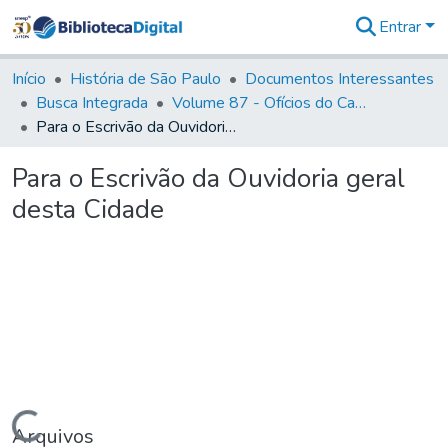
Entrar
Comunidades
&
Início
História de São Paulo
Documentos Interessantes
Coleções
Busca Integrada
Volume 87 - Ofícios do Capitão General Antonio Manoel de Melo Castro e Mendonça (1797- 1801)
Tudo na
Para o Escrivão da Ouvidoria geral desta Cidade
Biblioteca
Digital
Para o Escrivão da Ouvidoria geral
Estatísticas
desta Cidade
Carregando...
Arquivos