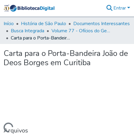
Entrar
Comunidades
&
Início
História de São Paulo
Documentos Interessantes
Coleções
Busca Integrada
Volume 77 - Ofícios do General Martim Lopes Lobo de Saldanha (Governador da Capitania): 1776-1777
Tudo na
Carta para o Porta-Bandeira João de Deos Borges em Curitiba
Biblioteca
Digital
Carta para o Porta-Bandeira João de
Estatísticas
Deos Borges em Curitiba
Arquivos