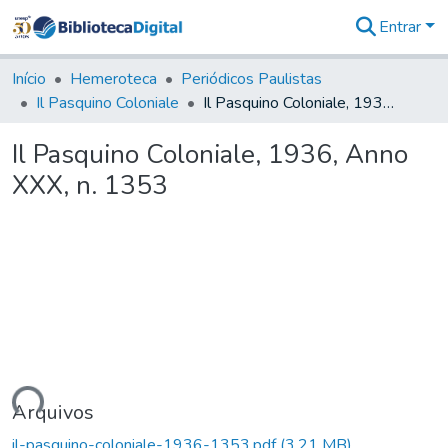
Entrar
Comunidades
&
Início
Hemeroteca
Periódicos Paulistas
Coleções
Il Pasquino Coloniale
Il Pasquino Coloniale, 1936, Anno XXX, n. 1353
Tudo na
Biblioteca
Il Pasquino Coloniale, 1936, Anno
Digital
XXX, n. 1353
Estatísticas
gando...
Arquivos
il-pasquino-coloniale-1936-1353.pdf
(3,21 MB)