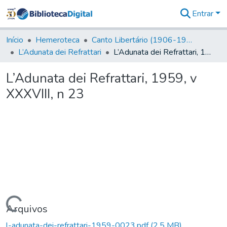
Entrar
Comunidades
&
Início
Hemeroteca
Canto Libertário (1906-1995)
Coleções
L’Adunata dei Refrattari
L’Adunata dei Refrattari, 1959, v XXXVIII, n 23
Tudo na
Biblioteca
L’Adunata dei Refrattari, 1959, v
Digital
XXXVIII, n 23
Estatísticas
Carregando...
Arquivos
l-adunata-dei-refrattari-1959-0023.pdf
(2,5 MB)