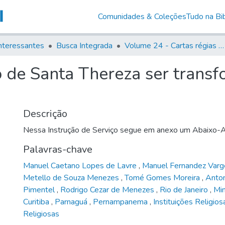
Comunidades & Coleções
Tudo na Bib
nteressantes
Busca Integrada
Volume 24 - Cartas régias e provisões (1730- 1738)
 de Santa Thereza ser tran
Descrição
Nessa Instrução de Serviço segue em anexo um Abaixo-
Palavras-chave
Manuel Caetano Lopes de Lavre
,
Manuel Fernandez Var
Metello de Souza Menezes
,
Tomé Gomes Moreira
,
Anton
Pimentel
,
Rodrigo Cezar de Menezes
,
Rio de Janeiro
,
Mi
Curitiba
,
Parnaguá
,
Pernampanema
,
Instituições Religio
Religiosas