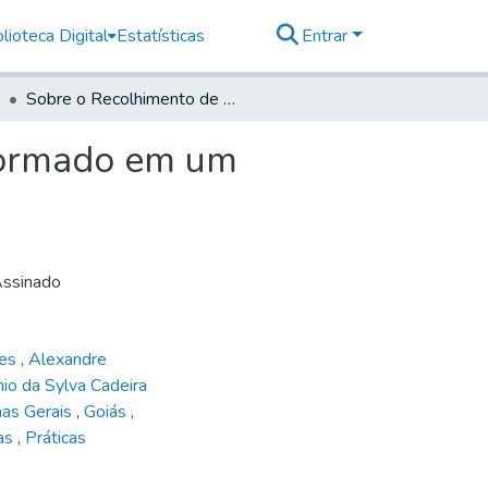
lioteca Digital
Estatísticas
Entrar
Sobre o Recolhimento de Santa Thereza ser transformado em um Mosteiro
sformado em um
Assinado
ges
,
Alexandre
io da Sylva Cadeira
nas Gerais
,
Goiás
,
sas
,
Práticas