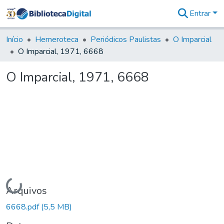
Entrar
Comunidades
&
Início
Hemeroteca
Periódicos Paulistas
O Imparcial
Coleções
O Imparcial, 1971, 6668
Tudo na
Biblioteca
O Imparcial, 1971, 6668
Digital
Estatísticas
Carregando...
Arquivos
6668.pdf
(5,5 MB)