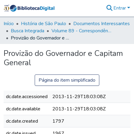
Entrar
Comunidades
&
Início
História de São Paulo
Documentos Interessantes
Coleções
Busca Integrada
Volume 89 - Correspondência do então Governador e Capitão General de São Paulo, Antonio Manoel de Mello Castro (1797-1802)
Tudo na
Provizão do Governador e Capitam General
Biblioteca
Digital
Provizão do Governador e Capitam
Estatísticas
General
Página do item simplificado
dc.date.accessioned
2013-11-29T18:03:08Z
dc.date.available
2013-11-29T18:03:08Z
dc.date.created
1797
dc.date.issued
1967