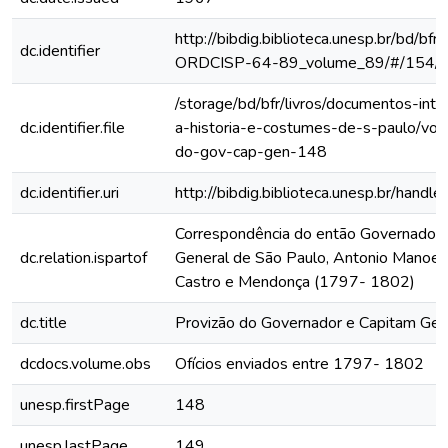
http://bibdig.biblioteca.unesp.br/bd/bf
dc.identifier
ORDCISP-64-89_volume_89/#/154/
/storage/bd/bfr/livros/documentos-int
dc.identifier.file
a-historia-e-costumes-de-s-paulo/vol
do-gov-cap-gen-148
dc.identifier.uri
http://bibdig.biblioteca.unesp.br/hand
Correspondência do então Governador 
dc.relation.ispartof
General de São Paulo, Antonio Manoel
Castro e Mendonça (1797- 1802)
dc.title
Provizão do Governador e Capitam Gen
dcdocs.volume.obs
Ofícios enviados entre 1797- 1802
unesp.firstPage
148
unesp.lastPage
149