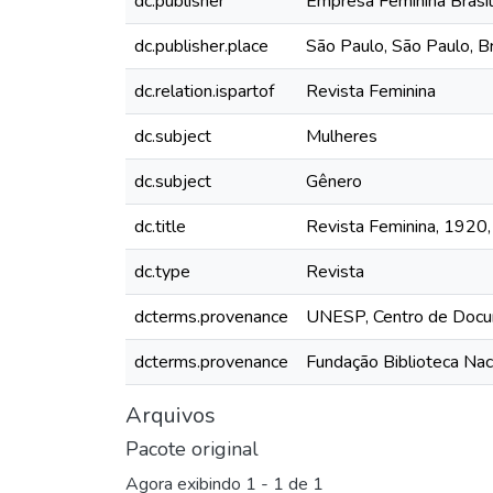
dc.publisher
Empresa Feminina Brasil
dc.publisher.place
São Paulo, São Paulo, Br
dc.relation.ispartof
Revista Feminina
dc.subject
Mulheres
dc.subject
Gênero
dc.title
Revista Feminina, 1920, 
dc.type
Revista
dcterms.provenance
UNESP, Centro de Docu
dcterms.provenance
Fundação Biblioteca Nac
Arquivos
Pacote original
Agora exibindo
1 - 1 de 1