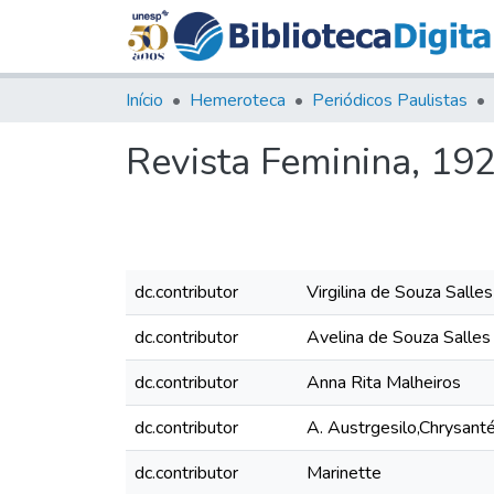
Início
Hemeroteca
Periódicos Paulistas
Revista Feminina, 192
dc.contributor
Virgilina de Souza Sall
dc.contributor
Avelina de Souza Salle
dc.contributor
Anna Rita Malheiros
dc.contributor
A. Austrgesilo,Chrysan
dc.contributor
Marinette