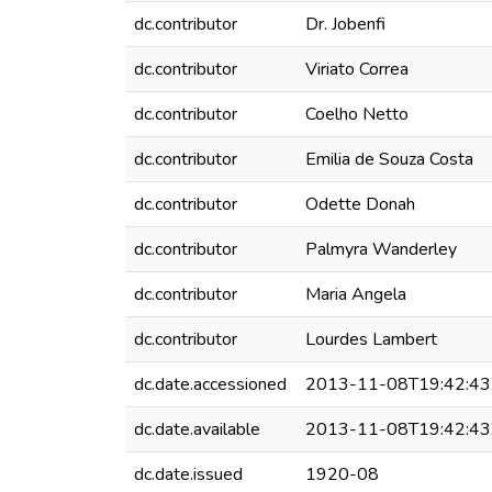
dc.contributor
Dr. Jobenfi
dc.contributor
Viriato Correa
dc.contributor
Coelho Netto
dc.contributor
Emilia de Souza Costa
dc.contributor
Odette Donah
dc.contributor
Palmyra Wanderley
dc.contributor
Maria Angela
dc.contributor
Lourdes Lambert
dc.date.accessioned
2013-11-08T19:42:43
dc.date.available
2013-11-08T19:42:43
dc.date.issued
1920-08