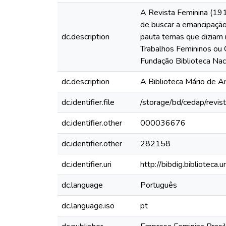
A Revista Feminina (191
de buscar a emancipação 
dc.description
pauta temas que diziam 
Trabalhos Femininos ou C
Fundação Biblioteca Nac
dc.description
A Biblioteca Mário de A
dc.identifier.file
/storage/bd/cedap/revis
dc.identifier.other
000036676
dc.identifier.other
282158
dc.identifier.uri
http://bibdig.biblioteca
dc.language
Português
dc.language.iso
pt