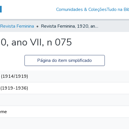
Comunidades & Coleções
Tudo na Bib
Revista Feminina
Revista Feminina, 1920, ano VII, n 075
0, ano VII, n 075
Página do item simplificado
es (1914/1919)
s (1919-1936)
téme