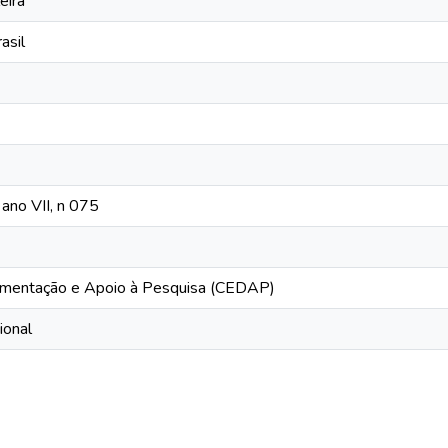
eira
asil
ano VII, n 075
mentação e Apoio à Pesquisa (CEDAP)
ional