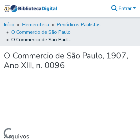
Entrar
Comunidades
&
Início
Hemeroteca
Periódicos Paulistas
Coleções
O Commercio de São Paulo
Tudo na
O Commercio de São Paulo, 1907, Ano XIII, n. 0096
Biblioteca
Digital
O Commercio de São Paulo, 1907,
Estatísticas
Ano XIII, n. 0096
Carregando...
Arquivos