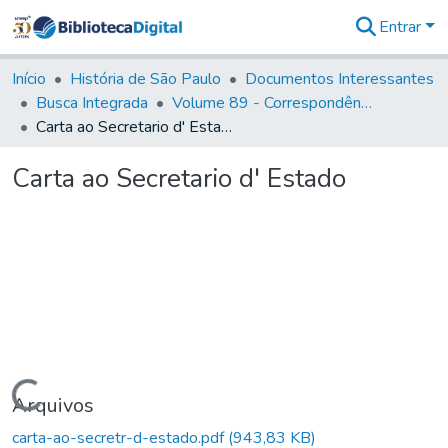
Entrar
Comunidades
&
Início
História de São Paulo
Documentos Interessantes
Coleções
Busca Integrada
Volume 89 - Correspondência do então Governador e Capitão General de São Paulo, Antonio Manoel de Mello Castro (1797-1802)
Tudo na
Carta ao Secretario d' Estado
Biblioteca
Digital
Carta ao Secretario d' Estado
Estatísticas
Carregando...
Arquivos
carta-ao-secretr-d-estado.pdf
(943,83 KB)