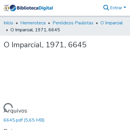
Entrar
Comunidades
&
Início
Hemeroteca
Periódicos Paulistas
O Imparcial
Coleções
O Imparcial, 1971, 6645
Tudo na
Biblioteca
O Imparcial, 1971, 6645
Digital
Estatísticas
Carregando...
Arquivos
6645.pdf
(5,65 MB)