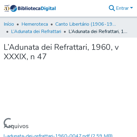
Entrar
Comunidades
&
Início
Hemeroteca
Canto Libertário (1906-1995)
Coleções
L’Adunata dei Refrattari
L’Adunata dei Refrattari, 1960, v XXXIX, n 47
Tudo na
Biblioteca
L’Adunata dei Refrattari, 1960, v
Digital
XXXIX, n 47
Estatísticas
Carregando...
Arquivos
l-adunata-dei-refrattari-1960-0047.pdf
(2,59 MB)