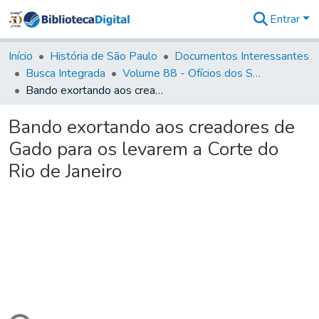
Entrar
Comunidades
&
Início
História de São Paulo
Documentos Interessantes
Coleções
Busca Integrada
Volume 88 - Ofícios dos Senhores Governadores Interinos da Capitania de São Paulo (1817- 1819)
Tudo na
Bando exortando aos creadores de Gado para os levarem a Corte do Rio de Janeiro
Biblioteca
Digital
Bando exortando aos creadores de
Estatísticas
Gado para os levarem a Corte do
Rio de Janeiro