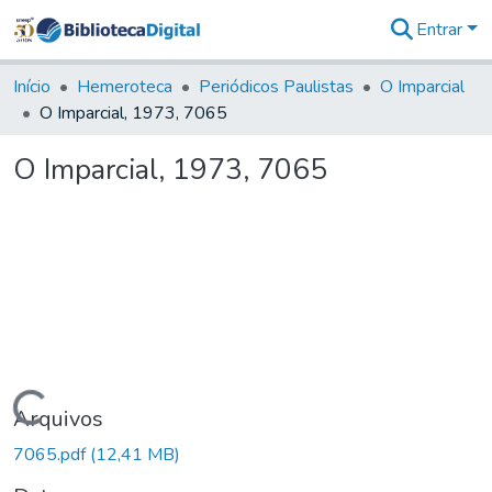
Entrar
Comunidades
&
Início
Hemeroteca
Periódicos Paulistas
O Imparcial
Coleções
O Imparcial, 1973, 7065
Tudo na
Biblioteca
O Imparcial, 1973, 7065
Digital
Estatísticas
Carregando...
Arquivos
7065.pdf
(12,41 MB)