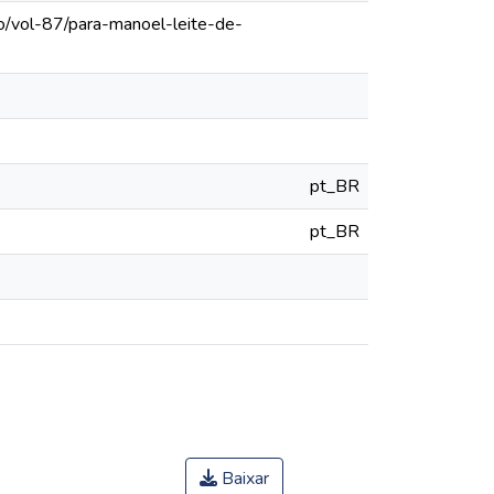
o/vol-87/para-manoel-leite-de-
pt_BR
pt_BR
Baixar