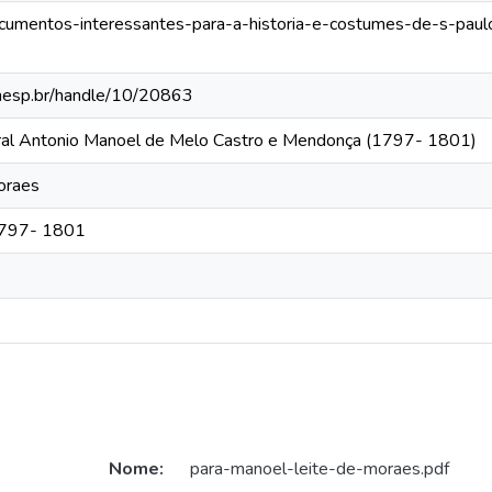
documentos-interessantes-para-a-historia-e-costumes-de-s-paul
.unesp.br/handle/10/20863
eral Antonio Manoel de Melo Castro e Mendonça (1797- 1801)
oraes
 1797- 1801
Nome:
para-manoel-leite-de-moraes.pdf