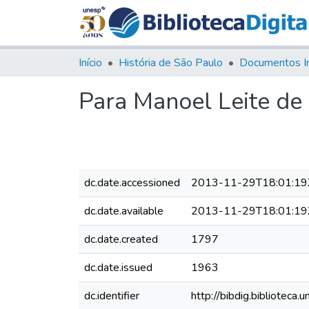
Início
História de São Paulo
Documentos I
Para Manoel Leite de
dc.date.accessioned
2013-11-29T18:01:19
dc.date.available
2013-11-29T18:01:19
dc.date.created
1797
dc.date.issued
1963
dc.identifier
http://bibdig.bibliote