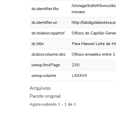
/storage/bd/bfr/livros/
dc.identifier.file
moraes
dc.identifier.uri
http://bibdig.biblioteca
dc.relation.ispartof
Ofícios do Capitão Gen
dc.title
Para Manoel Leite de M
dcdocs.volume.obs
Ofícios enviados entre
unesp.firstPage
230
unesp.volume
LXXXVII
Arquivos
Pacote original
Agora exibindo
1 - 1 de 1