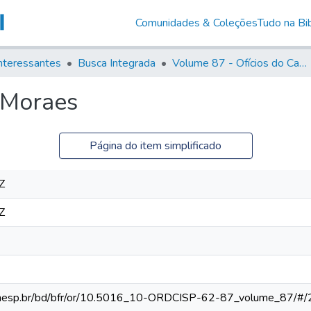
Comunidades & Coleções
Tudo na Bib
nteressantes
Busca Integrada
Volume 87 - Ofícios do Capitão General Antonio Manoel de Melo Castro e Mendonça (1797- 1801)
 Moraes
Página do item simplificado
Z
Z
ca.unesp.br/bd/bfr/or/10.5016_10-ORDCISP-62-87_volume_87/#/