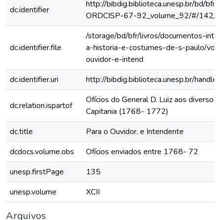
http://bibdig.biblioteca.unesp.br/bd/bf
dc.identifier
ORDCISP-67-92_volume_92/#/142/
/storage/bd/bfr/livros/documentos-int
dc.identifier.file
a-historia-e-costumes-de-s-paulo/vol
ouvidor-e-intend
dc.identifier.uri
http://bibdig.biblioteca.unesp.br/hand
Ofícios do General D. Luiz aos diversos 
dc.relation.ispartof
Capitania (1768- 1772)
dc.title
Para o Ouvidor, e Intendente
dcdocs.volume.obs
Ofícios enviados entre 1768- 72
unesp.firstPage
135
unesp.volume
XCII
Arquivos