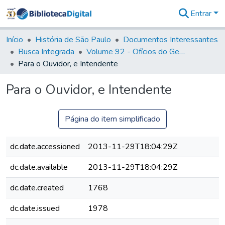
Entrar
Comunidades
&
Início
História de São Paulo
Documentos Interessantes
Coleções
Busca Integrada
Volume 92 - Ofícios do General D. Luiz aos diversos funcionários da Capitania (1768- 1772)
Tudo na
Para o Ouvidor, e Intendente
Biblioteca
Digital
Para o Ouvidor, e Intendente
Estatísticas
Página do item simplificado
dc.date.accessioned
2013-11-29T18:04:29Z
dc.date.available
2013-11-29T18:04:29Z
dc.date.created
1768
dc.date.issued
1978