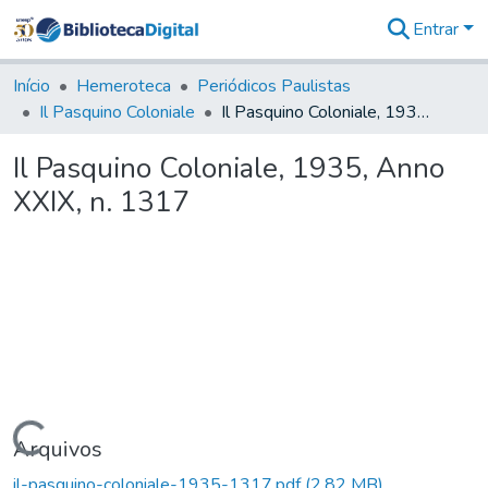
Entrar
Comunidades
&
Início
Hemeroteca
Periódicos Paulistas
Coleções
Il Pasquino Coloniale
Il Pasquino Coloniale, 1935, Anno XXIX, n. 1317
Tudo na
Biblioteca
Il Pasquino Coloniale, 1935, Anno
Digital
XXIX, n. 1317
Estatísticas
Carregando...
Arquivos
il-pasquino-coloniale-1935-1317.pdf
(2,82 MB)