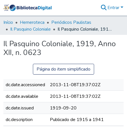
Entrar
Comunidades
&
Início
Hemeroteca
Periódicos Paulistas
Coleções
Il Pasquino Coloniale
Il Pasquino Coloniale, 1919, Anno XII, n. 0623
Tudo na
Biblioteca
Il Pasquino Coloniale, 1919, Anno
Digital
XII, n. 0623
Estatísticas
Página do item simplificado
dc.date.accessioned
2013-11-08T19:37:02Z
dc.date.available
2013-11-08T19:37:02Z
dc.date.issued
1919-09-20
dc.description
Publicado de 1915 a 1941