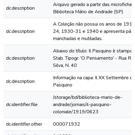
Arquivo gerado a partir das microfichas
dc.description
Biblioteca Mário de Andrade (SP)
A Coleção não possui os anos de 191
dc.description
24, 1930-31 e 1940 e apresenta pági
manchadas e mutiladas.
Abaixo do título: Il Pasquino è stampat
dc.description
Stab. Tipogr. 'O Pensamento' - Rua Ro
Silva, N. 40
Informação na capa: Il XX Settembre de
dc.description
Pasquino
/storage/bd/biblioteca-mario-de-
dc.identifier.file
andrade/jornais/il-pasquino-
coloniale/1919/0623
dc.identifier.other
000071932