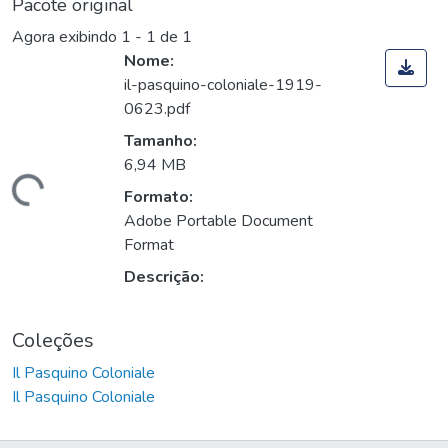
Pacote original
Agora exibindo
1 - 1 de 1
Nome:
il-pasquino-coloniale-1919-
0623.pdf
Tamanho:
6,94 MB
rregando...
Formato:
Adobe Portable Document
Format
Descrição:
Coleções
Il Pasquino Coloniale
Il Pasquino Coloniale