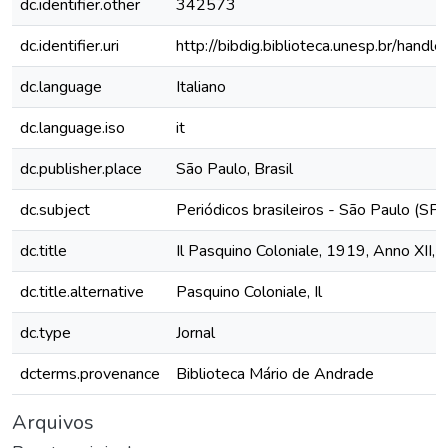
dc.identifier.other
342573
dc.identifier.uri
http://bibdig.biblioteca.unesp.br/handl
dc.language
Italiano
dc.language.iso
it
dc.publisher.place
São Paulo, Brasil
dc.subject
Periódicos brasileiros - São Paulo (SP)
dc.title
Il Pasquino Coloniale, 1919, Anno XII, 
dc.title.alternative
Pasquino Coloniale, Il
dc.type
Jornal
dcterms.provenance
Biblioteca Mário de Andrade
Arquivos