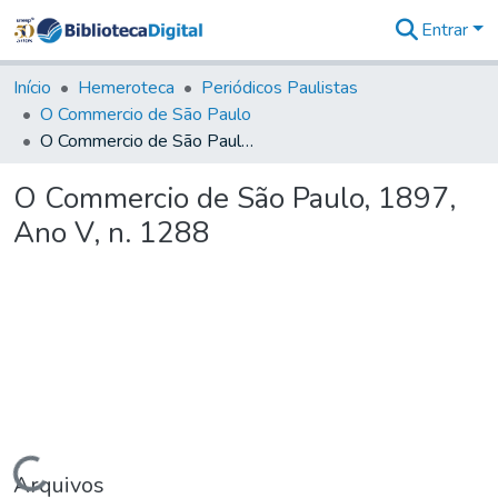
Entrar
Comunidades
&
Início
Hemeroteca
Periódicos Paulistas
Coleções
O Commercio de São Paulo
Tudo na
O Commercio de São Paulo, 1897, Ano V, n. 1288
Biblioteca
Digital
O Commercio de São Paulo, 1897,
Estatísticas
Ano V, n. 1288
Carregando...
Arquivos