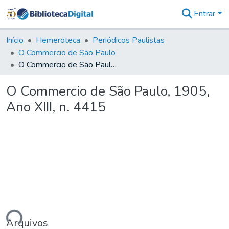
Entrar
Comunidades
&
Início
Hemeroteca
Periódicos Paulistas
Coleções
O Commercio de São Paulo
Tudo na
O Commercio de São Paulo, 1905, Ano XIII, n. 4415
Biblioteca
Digital
O Commercio de São Paulo, 1905,
Estatísticas
Ano XIII, n. 4415
ando...
Arquivos