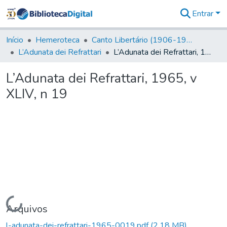
Entrar
Comunidades
&
Início
Hemeroteca
Canto Libertário (1906-1995)
Coleções
L’Adunata dei Refrattari
L’Adunata dei Refrattari, 1965, v XLIV, n 19
Tudo na
Biblioteca
L’Adunata dei Refrattari, 1965, v
Digital
XLIV, n 19
Estatísticas
Carregando...
Arquivos
l-adunata-dei-refrattari-1965-0019.pdf
(2,18 MB)