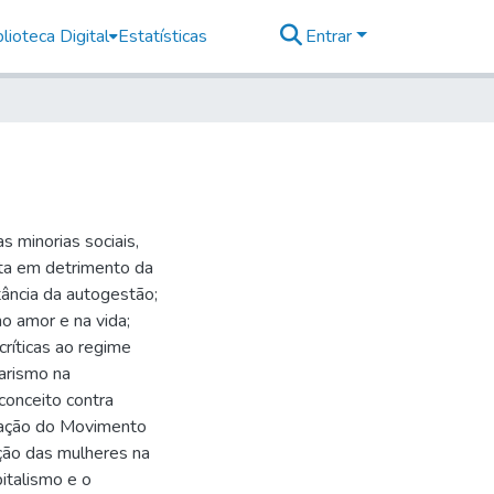
lioteca Digital
Estatísticas
Entrar
s minorias sociais,
sta em detrimento da
rtância da autogestão;
o amor e na vida;
críticas ao regime
tarismo na
econceito contra
uração do Movimento
ação das mulheres na
pitalismo e o