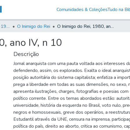
Comunidades & Coleções
Tudo na Bib
Canto Libertário (1906-1995)
O Inimigo do Rei
O Inimigo do Rei, 1980, ano IV, n 10
0, ano IV, n 10
Descrição
Jornal anarquista com uma pauta voltada aos interesses da
defendendo, assim, os explorados. Exalta o ideal anarqui
posição autoritária do sistema capitalista; enfatiza a impo
prega a liberdade em todas as suas dimensões, no sexo, n
apresenta ilustrações, charges, fotografias e poesias com 
político corrente. Entre os temas abordados estão: autori
universidade, história da esquerda no Brasil, voto nulo, pr
negros e homossexuais, greve dos operários, a reestrut
Estudantil através da UNE, censura na imprensa, particip
política do país, direito ao aborto, critica ao comunismo, ca