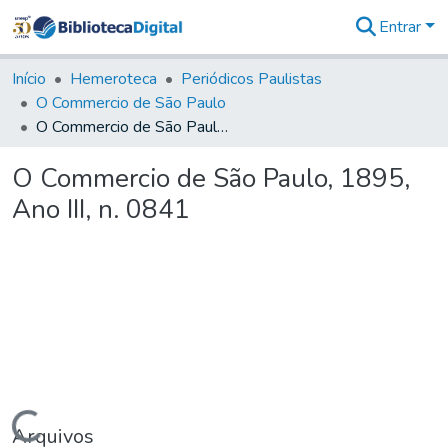
Entrar
Comunidades
&
Início
Hemeroteca
Periódicos Paulistas
Coleções
O Commercio de São Paulo
Tudo na
O Commercio de São Paulo, 1895, Ano III, n. 0841
Biblioteca
Digital
O Commercio de São Paulo, 1895,
Estatísticas
Ano III, n. 0841
Carregando...
Arquivos