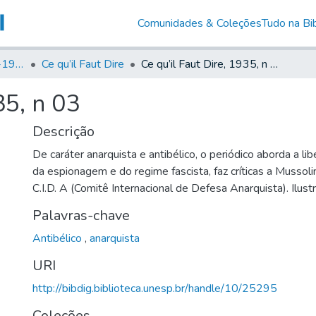
Comunidades & Coleções
Tudo na Bib
Canto Libertário (1906-1995)
Ce qu’il Faut Dire
Ce qu’il Faut Dire, 1935, n 03
35, n 03
Descrição
De caráter anarquista e antibélico, o periódico aborda a li
da espionagem e do regime fascista, faz críticas a Mussolin
C.I.D. A (Comitê Internacional de Defesa Anarquista). Ilust
Palavras-chave
Antibélico
,
anarquista
URI
http://bibdig.biblioteca.unesp.br/handle/10/25295
Coleções