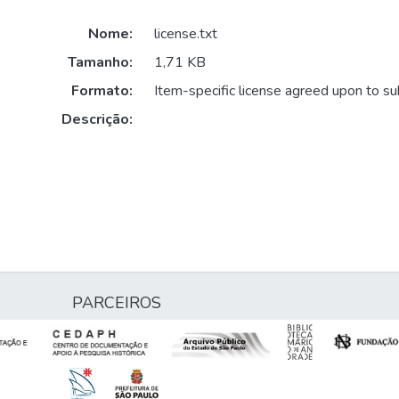
Nome:
license.txt
Tamanho:
1,71 KB
Formato:
Item-specific license agreed upon to s
Descrição:
PARCEIROS