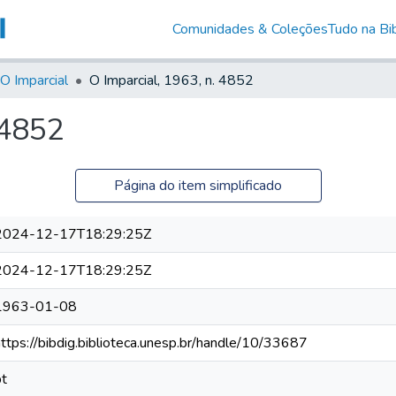
Comunidades & Coleções
Tudo na Bib
O Imparcial
O Imparcial, 1963, n. 4852
 4852
Página do item simplificado
2024-12-17T18:29:25Z
2024-12-17T18:29:25Z
1963-01-08
https://bibdig.biblioteca.unesp.br/handle/10/33687
pt