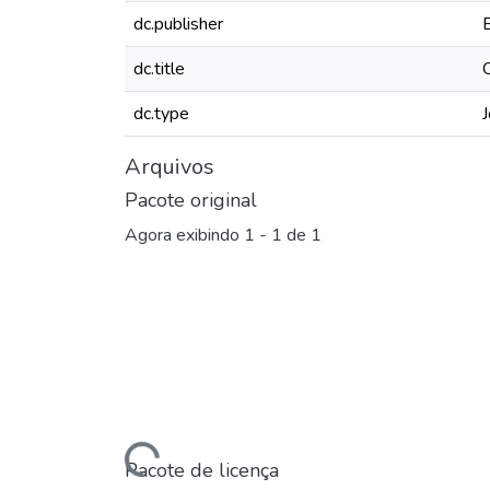
dc.publisher
dc.title
dc.type
J
Arquivos
Pacote original
Agora exibindo
1 - 1 de 1
Carregando...
Pacote de licença