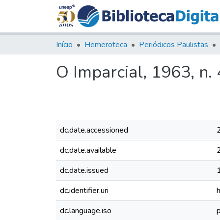
Início
Hemeroteca
Periódicos Paulistas
O Imparcial, 1963, n.
dc.date.accessioned
dc.date.available
dc.date.issued
dc.identifier.uri
dc.language.iso