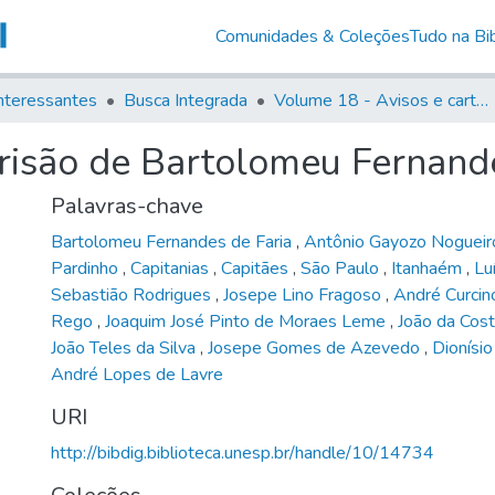
Comunidades & Coleções
Tudo na Bib
nteressantes
Busca Integrada
Volume 18 - Avisos e cartas régias (1714- 29)
prisão de Bartolomeu Fernand
Palavras-chave
Bartolomeu Fernandes de Faria
,
Antônio Gayozo Nogueir
Pardinho
,
Capitanias
,
Capitães
,
São Paulo
,
Itanhaém
,
Lu
Sebastião Rodrigues
,
Josepe Lino Fragoso
,
André Curci
Rego
,
Joaquim José Pinto de Moraes Leme
,
João da Cost
João Teles da Silva
,
Josepe Gomes de Azevedo
,
Dionísi
André Lopes de Lavre
URI
http://bibdig.biblioteca.unesp.br/handle/10/14734