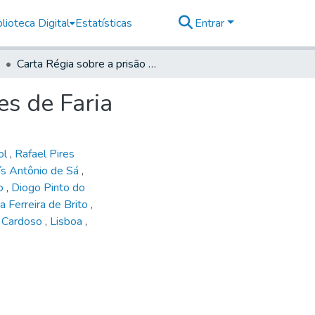
lioteca Digital
Estatísticas
Entrar
Carta Régia sobre a prisão de Bartolomeu Fernandes de Faria
es de Faria
ol
,
Rafael Pires
ís Antônio de Sá
,
no
,
Diogo Pinto do
a Ferreira de Brito
,
o Cardoso
,
Lisboa
,