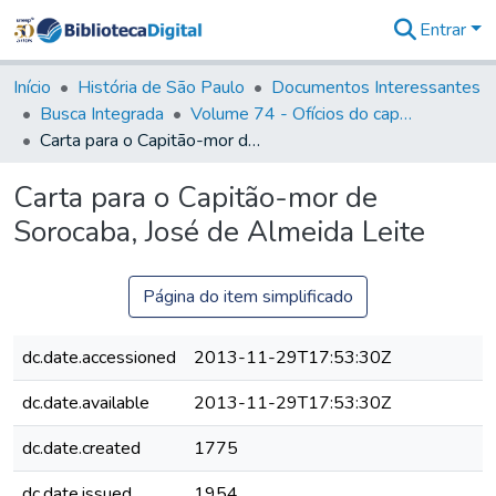
Entrar
Comunidades
&
Início
História de São Paulo
Documentos Interessantes
Coleções
Busca Integrada
Volume 74 - Ofícios do capitão General Martim Lopes Lobo de Saldanha às Câmaras e Comandantes da Capitania (1775)
Tudo na
Carta para o Capitão-mor de Sorocaba, José de Almeida Leite
Biblioteca
Digital
Carta para o Capitão-mor de
Estatísticas
Sorocaba, José de Almeida Leite
Página do item simplificado
dc.date.accessioned
2013-11-29T17:53:30Z
dc.date.available
2013-11-29T17:53:30Z
dc.date.created
1775
dc.date.issued
1954