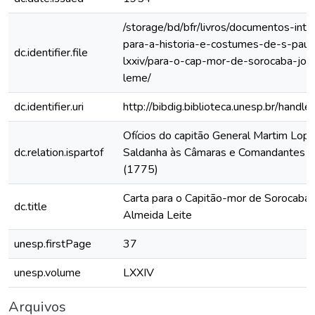
/storage/bd/bfr/livros/documentos-int
para-a-historia-e-costumes-de-s-paul
dc.identifier.file
lxxiv/para-o-cap-mor-de-sorocaba-joz
leme/
dc.identifier.uri
http://bibdig.biblioteca.unesp.br/hand
Ofícios do capitão General Martim Lop
dc.relation.ispartof
Saldanha às Câmaras e Comandantes da
(1775)
Carta para o Capitão-mor de Sorocaba,
dc.title
Almeida Leite
unesp.firstPage
37
unesp.volume
LXXIV
Arquivos