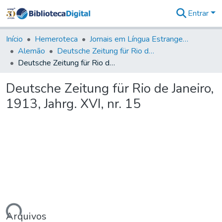
Entrar
Comunidades
&
Início
Hemeroteca
Jornais em Língua Estrangeira
Coleções
Alemão
Deutsche Zeitung für Rio de Janeiro
Tudo na
Deutsche Zeitung für Rio de Janeiro, 1913, Jahrg. XVI, nr. 15
Biblioteca
Digital
Deutsche Zeitung für Rio de Janeiro,
Estatísticas
1913, Jahrg. XVI, nr. 15
Arquivos