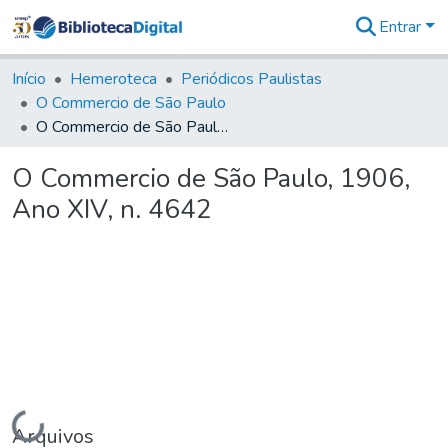
Entrar
Comunidades
&
Início
Hemeroteca
Periódicos Paulistas
Coleções
O Commercio de São Paulo
Tudo na
O Commercio de São Paulo, 1906, Ano XIV, n. 4642
Biblioteca
Digital
O Commercio de São Paulo, 1906,
Estatísticas
Ano XIV, n. 4642
Carregando...
Arquivos