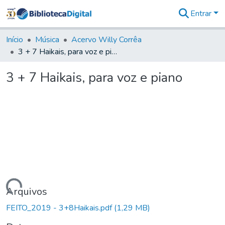
Entrar
Comunidades
&
Início
Música
Acervo Willy Corrêa
Coleções
3 + 7 Haikais, para voz e piano
Tudo na
Biblioteca
3 + 7 Haikais, para voz e piano
Digital
Estatísticas
Carregando...
Arquivos
FEITO_2019 - 3+8Haikais.pdf
(1,29 MB)