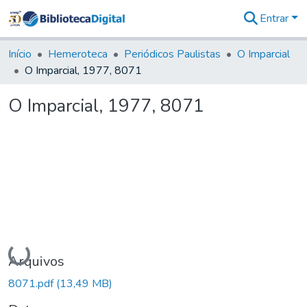
Entrar
Comunidades
&
Início
Hemeroteca
Periódicos Paulistas
O Imparcial
Coleções
O Imparcial, 1977, 8071
Tudo na
Biblioteca
O Imparcial, 1977, 8071
Digital
Estatísticas
Carregando...
Arquivos
8071.pdf
(13,49 MB)