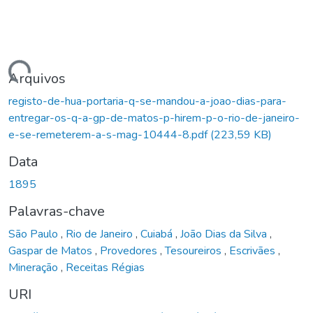
Carregando...
Arquivos
registo-de-hua-portaria-q-se-mandou-a-joao-dias-para-
entregar-os-q-a-gp-de-matos-p-hirem-p-o-rio-de-janeiro-
e-se-remeterem-a-s-mag-10444-8.pdf
(223,59 KB)
Data
1895
Palavras-chave
São Paulo
,
Rio de Janeiro
,
Cuiabá
,
João Dias da Silva
,
Gaspar de Matos
,
Provedores
,
Tesoureiros
,
Escrivães
,
Mineração
,
Receitas Régias
URI