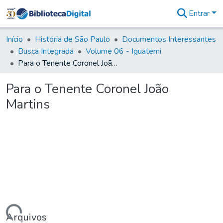
Entrar
Comunidades
&
Início
História de São Paulo
Documentos Interessantes
Coleções
Busca Integrada
Volume 06 - Iguatemi
Tudo na
Para o Tenente Coronel João Martins
Biblioteca
Digital
Para o Tenente Coronel João
Estatísticas
Martins
Arquivos