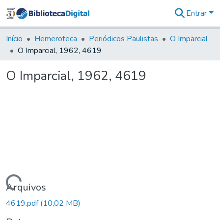
Entrar
Comunidades
&
Início
Hemeroteca
Periódicos Paulistas
O Imparcial
Coleções
O Imparcial, 1962, 4619
Tudo na
Biblioteca
O Imparcial, 1962, 4619
Digital
Estatísticas
Carregando...
Arquivos
4619.pdf
(10,02 MB)