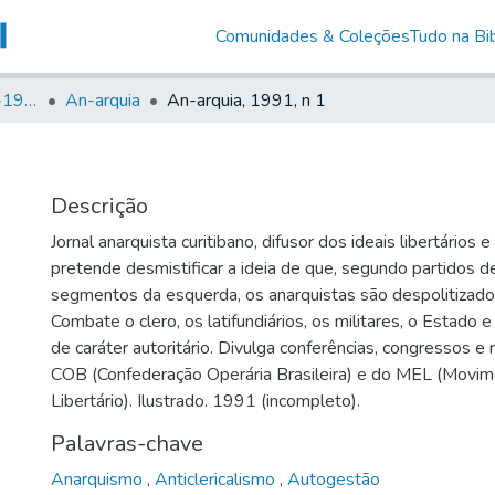
Comunidades & Coleções
Tudo na Bib
Canto Libertário (1906-1995)
An-arquia
An-arquia, 1991, n 1
Descrição
Jornal anarquista curitibano, difusor dos ideais libertários 
pretende desmistificar a ideia de que, segundo partidos de
segmentos da esquerda, os anarquistas são despolitizado
Combate o clero, os latifundiários, os militares, o Estado e
de caráter autoritário. Divulga conferências, congressos e
COB (Confederação Operária Brasileira) e do MEL (Movim
Libertário). Ilustrado. 1991 (incompleto).
Palavras-chave
Anarquismo
,
Anticlericalismo
,
Autogestão