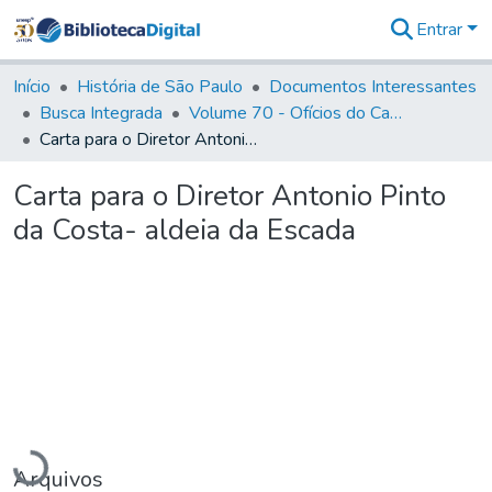
Entrar
Comunidades
&
Início
História de São Paulo
Documentos Interessantes
Coleções
Busca Integrada
Volume 70 - Ofícios do Capitão General Martins Lopes de Saldanha aos diversos funcionários da Capitania (1775-1776)
Tudo na
Carta para o Diretor Antonio Pinto da Costa- aldeia da Escada
Biblioteca
Digital
Carta para o Diretor Antonio Pinto
Estatísticas
da Costa- aldeia da Escada
Carregando...
Arquivos