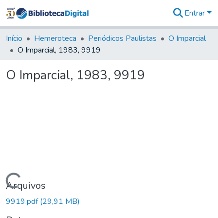
Entrar
Comunidades
&
Início
Hemeroteca
Periódicos Paulistas
O Imparcial
Coleções
O Imparcial, 1983, 9919
Tudo na
Biblioteca
O Imparcial, 1983, 9919
Digital
Estatísticas
Carregando...
Arquivos
9919.pdf
(29,91 MB)