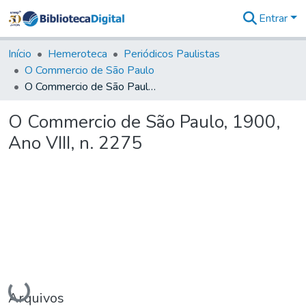
Entrar
Comunidades
&
Início
Hemeroteca
Periódicos Paulistas
Coleções
O Commercio de São Paulo
Tudo na
O Commercio de São Paulo, 1900, Ano VIII, n. 2275
Biblioteca
Digital
O Commercio de São Paulo, 1900,
Estatísticas
Ano VIII, n. 2275
Carregando...
Arquivos