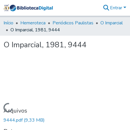
Entrar
Comunidades
&
Início
Hemeroteca
Periódicos Paulistas
O Imparcial
Coleções
O Imparcial, 1981, 9444
Tudo na
Biblioteca
O Imparcial, 1981, 9444
Digital
Estatísticas
Carregando...
Arquivos
9444.pdf
(9,33 MB)