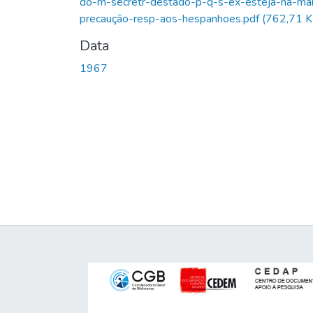
do-m-secretr-destado-p-q-s-ex-esteja-na-mai
precaução-resp-aos-hespanhoes.pdf
(762,71 K
Data
1967