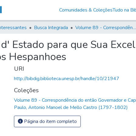
Comunidades & Coleções
Tudo na Bib
nteressantes
Busca Integrada
Volume 89 - Correspondência do então Governador e Capitão General de São Paulo, Antonio Manoel de Mello Castro (1797-1802)
d' Estado para que Sua Excelê
aos Hespanhoes
URI
http://bibdig.biblioteca.unesp.br/handle/10/21947
Coleções
Volume 89 - Correspondência do então Governador e Cap
Paulo, Antonio Manoel de Mello Castro (1797-1802)
Página do item completo