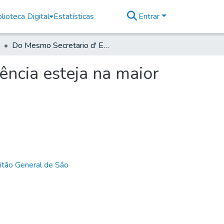
lioteca Digital
Estatísticas
Entrar
Do Mesmo Secretario d' Estado para que Sua Excelência esteja na maior Precaução respeito aos Hespanhoes
ncia esteja na maior
itão General de São