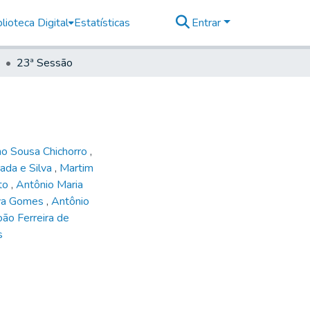
lioteca Digital
Estatísticas
Entrar
23ª Sessão
o Sousa Chichorro
,
ada e Silva
,
Martim
nto
,
Antônio Maria
lva Gomes
,
Antônio
oão Ferreira de
s