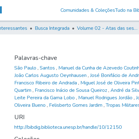
Comunidades & Coleções
Tudo na Bib
nteressantes
Busca Integrada
Volume 02 - Atas das sessões do Governo Provisório de São Paulo (1821- 22)
Palavras-chave
São Paulo
,
Santos
,
Manuel da Cunha de Azevedo Coutinh
João Carlos Augusto Oeynhausen
,
José Bonifácio de Andr
Francisco Ribeiro de Andrada
,
Miguel José de Oliveira Pi
Quartim
,
Francisco Inácio de Sousa Queiroz
,
André da Si
Leite Pereira da Gama Lobo
,
Manuel Rodrigues Jordão
,
J
Oliveira Bueno
,
Felisberto Gomes Jardim
,
Tropas Militare
URI
http://bibdig.biblioteca.unesp.br/handle/10/12150