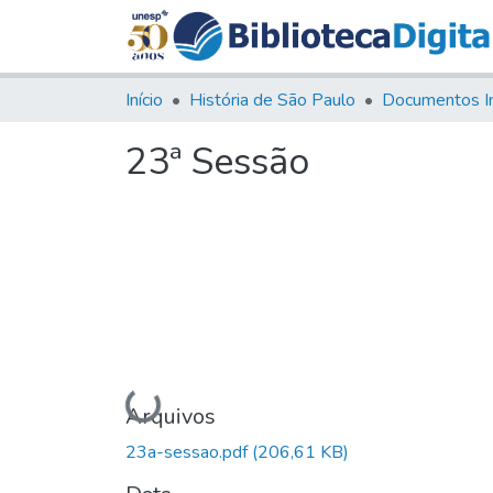
Início
História de São Paulo
Documentos I
23ª Sessão
Carregando...
Arquivos
23a-sessao.pdf
(206,61 KB)