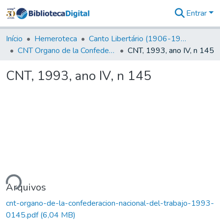
Entrar
Comunidades
&
Início
Hemeroteca
Canto Libertário (1906-1995)
Coleções
CNT Organo de la Confederacion Nacional del Trabajo
CNT, 1993, ano IV, n 145
Tudo na
Biblioteca
CNT, 1993, ano IV, n 145
Digital
Estatísticas
ndo...
Arquivos
cnt-organo-de-la-confederacion-nacional-del-trabajo-1993-
0145.pdf
(6,04 MB)