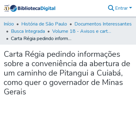
Entrar
Comunidades
&
Início
História de São Paulo
Documentos Interessantes
Coleções
Busca Integrada
Volume 18 - Avisos e cartas régias (1714- 29)
Tudo na
Carta Régia pedindo informações sobre a conveniência da abertura de um caminho de Pitangui a Cuiabá, como quer o governador de Minas Gerais
Biblioteca
Digital
Carta Régia pedindo informações
Estatísticas
sobre a conveniência da abertura de
um caminho de Pitangui a Cuiabá,
como quer o governador de Minas
Gerais