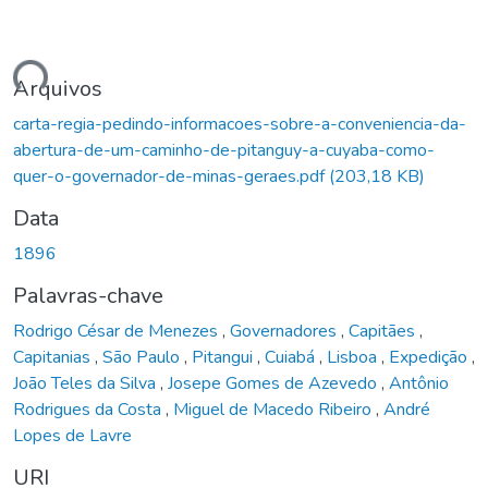
gando...
Arquivos
carta-regia-pedindo-informacoes-sobre-a-conveniencia-da-
abertura-de-um-caminho-de-pitanguy-a-cuyaba-como-
quer-o-governador-de-minas-geraes.pdf
(203,18 KB)
Data
1896
Palavras-chave
Rodrigo César de Menezes
,
Governadores
,
Capitães
,
Capitanias
,
São Paulo
,
Pitangui
,
Cuiabá
,
Lisboa
,
Expedição
,
João Teles da Silva
,
Josepe Gomes de Azevedo
,
Antônio
Rodrigues da Costa
,
Miguel de Macedo Ribeiro
,
André
Lopes de Lavre
URI