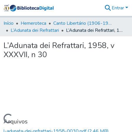
Entrar
Comunidades
&
Início
Hemeroteca
Canto Libertário (1906-1995)
Coleções
L’Adunata dei Refrattari
L’Adunata dei Refrattari, 1958, v XXXVII, n 30
Tudo na
Biblioteca
L’Adunata dei Refrattari, 1958, v
Digital
XXXVII, n 30
Estatísticas
Carregando...
Arquivos
l-adunata-dei-refrattari-1958-0030.pdf
(2,46 MB)