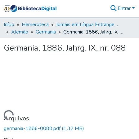
Entrar
Comunidades
&
Início
Hemeroteca
Jornais em Língua Estrangeira
Coleções
Alemão
Germania
Germania, 1886, Jahrg. IX, nr. 088
Tudo na
Biblioteca
Germania, 1886, Jahrg. IX, nr. 088
Digital
Estatísticas
Carregando...
Arquivos
germania-1886-0088.pdf
(1,32 MB)